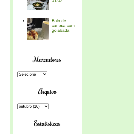
01/02
Bolo de
caneca com
goiabada
Marcadores
Arquivo
Estatísticas