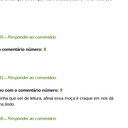
05
←
Responder ao comentário
o comentário número:
8
41
←
Responder ao comentário
pou com o comentário número:
9
 tinha que ser de leitura, afinal essa moça é craque em nos dá
ns.lindo.
56
←
Responder ao comentário