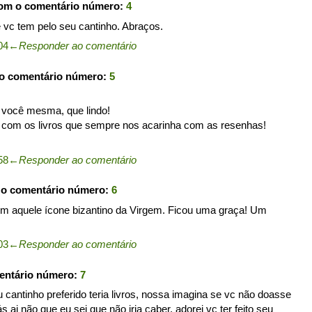
com o comentário número:
4
e vc tem pelo seu cantinho. Abraços.
04
←
Responder ao comentário
 o comentário número:
5
r você mesma, que lindo!
 com os livros que sempre nos acarinha com as resenhas!
58
←
Responder ao comentário
 o comentário número:
6
com aquele ícone bizantino da Virgem. Ficou uma graça! Um
03
←
Responder ao comentário
entário número:
7
cantinho preferido teria livros, nossa imagina se vc não doasse
iás ai não que eu sei que não iria caber, adorei vc ter feito seu