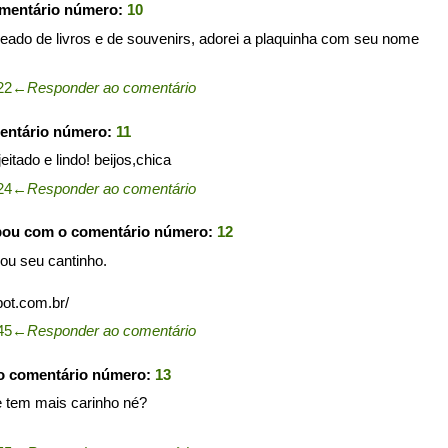
omentário número:
10
eado de livros e de souvenirs, adorei a plaquinha com seu nome
22
←
Responder ao comentário
entário número:
11
itado e lindo! beijos,chica
24
←
Responder ao comentário
pou com o comentário número:
12
cou seu cantinho.
pot.com.br/
45
←
Responder ao comentário
o comentário número:
13
e tem mais carinho né?