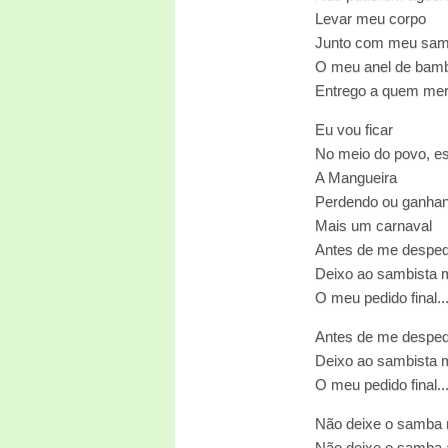
Levar meu corpo
Junto com meu sa
O meu anel de bam
Entrego a quem mere
Eu vou ficar
No meio do povo, e
A Mangueira
Perdendo ou ganha
Mais um carnaval
Antes de me desped
Deixo ao sambista 
O meu pedido final..
Antes de me desped
Deixo ao sambista 
O meu pedido final..
Não deixe o samba 
Não deixe o samba 