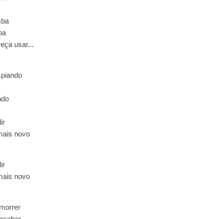
mba
ba
ça usar...
spiando
ndo
ir
mais novo
.
ir
mais novo
.
morrer
acabar