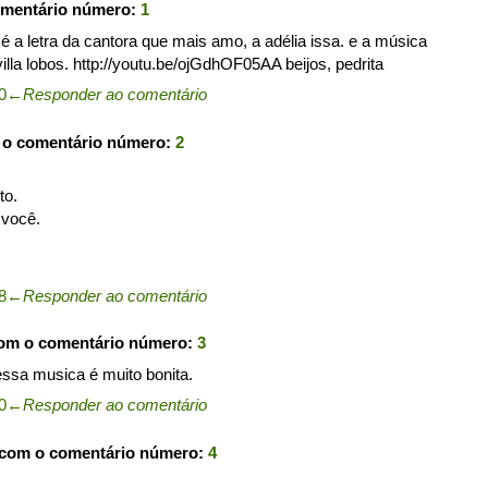
omentário número:
1
 a letra da cantora que mais amo, a adélia issa. e a música
villa lobos. http://youtu.be/ojGdhOF05AA beijos, pedrita
0
←
Responder ao comentário
 o comentário número:
2
to.
 você.
8
←
Responder ao comentário
com o comentário número:
3
ssa musica é muito bonita.
0
←
Responder ao comentário
 com o comentário número:
4