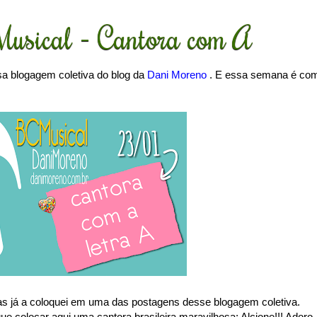
usical - Cantora com A
sa blogagem coletiva do blog da
Dani Moreno
. E essa semana é co
as já a coloquei em uma das postagens desse blogagem coletiva.
e colocar aqui uma cantora brasileira maravilhosa: Alcione!!! Adoro