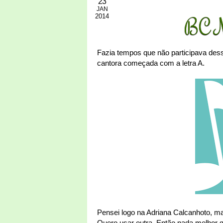
23
JAN
2014
BC M
Fazia tempos que não participava des
cantora começada com a letra A.
Pensei logo na Adriana Calcanhoto, m
Quero usar outra. Então nada melhor qu