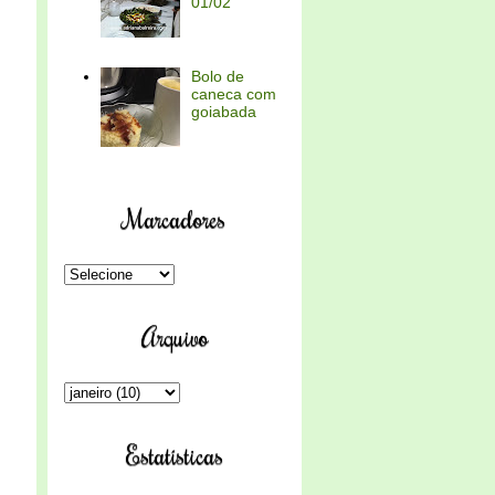
01/02
Bolo de
caneca com
goiabada
Marcadores
Arquivo
Estatísticas