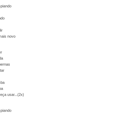
spiando
ndo
ir
mais novo
.
er
da
pernas
tar
mba
ba
ça usar...(2x)
spiando