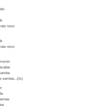
ndo
ir
mais novo
.
ir
mais novo
.
morrer
acabar
e samba
 sambar...(2x)
er
da
pernas
tar