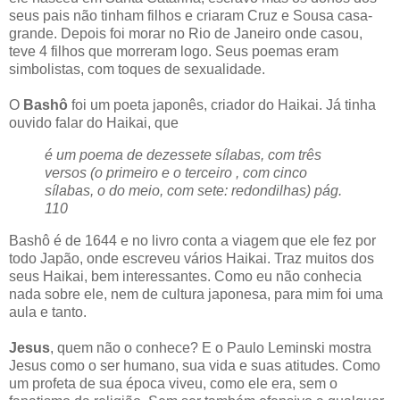
seus pais não tinham filhos e criaram Cruz e Sousa casa-
grande. Depois foi morar no Rio de Janeiro onde casou,
teve 4 filhos que morreram logo. Seus poemas eram
simbolistas, com toques de sexualidade.
O
Bashô
foi um poeta japonês, criador do Haikai. Já tinha
ouvido falar do Haikai, que
é um poema de dezessete sílabas, com três
versos (o primeiro e o terceiro , com cinco
sílabas, o do meio, com sete: redondilhas) pág.
110
Bashô é de 1644 e no livro conta a viagem que ele fez por
todo Japão, onde escreveu vários Haikai. Traz muitos dos
seus Haikai, bem interessantes. Como eu não conhecia
nada sobre ele, nem de cultura japonesa, para mim foi uma
aula e tanto.
Jesus
, quem não o conhece? E o Paulo Leminski mostra
Jesus como o ser humano, sua vida e suas atitudes. Como
um profeta de sua época viveu, como ele era, sem o