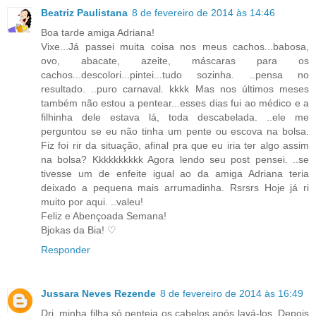
Beatriz Paulistana
8 de fevereiro de 2014 às 14:46
Boa tarde amiga Adriana!
Vixe...Já passei muita coisa nos meus cachos...babosa,
ovo, abacate, azeite, máscaras para os
cachos...descolori...pintei...tudo sozinha. ..pensa no
resultado. ..puro carnaval. kkkk Mas nos últimos meses
também não estou a pentear...esses dias fui ao médico e a
filhinha dele estava lá, toda descabelada. ..ele me
perguntou se eu não tinha um pente ou escova na bolsa.
Fiz foi rir da situação, afinal pra que eu iria ter algo assim
na bolsa? Kkkkkkkkkk Agora lendo seu post pensei. ..se
tivesse um de enfeite igual ao da amiga Adriana teria
deixado a pequena mais arrumadinha. Rsrsrs Hoje já ri
muito por aqui. ..valeu!
Feliz e Abençoada Semana!
Bjokas da Bia! ♡
Responder
Jussara Neves Rezende
8 de fevereiro de 2014 às 16:49
Dri, minha filha só penteia os cabelos após lavá-los. Depois