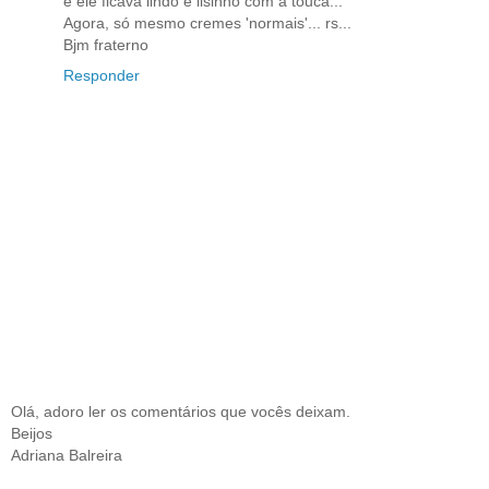
e ele ficava lindo e lisinho com a touca...
Agora, só mesmo cremes 'normais'... rs...
Bjm fraterno
Responder
Olá, adoro ler os comentários que vocês deixam.
Beijos
Adriana Balreira