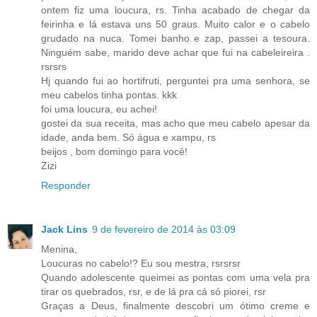
ontem fiz uma loucura, rs. Tinha acabado de chegar da
feirinha e lá estava uns 50 graus. Muito calor e o cabelo
grudado na nuca. Tomei banho e zap, passei a tesoura.
Ninguém sabe, marido deve achar que fui na cabeleireira .
rsrsrs
Hj quando fui ao hortifruti, perguntei pra uma senhora, se
meu cabelos tinha pontas. kkk
foi uma loucura, eu achei!
gostei da sua receita, mas acho que meu cabelo apesar da
idade, anda bem. Só água e xampu, rs
beijos , bom domingo para você!
Zizi
Responder
Jack Lins
9 de fevereiro de 2014 às 03:09
Menina,
Loucuras no cabelo!? Eu sou mestra, rsrsrsr
Quando adolescente queimei as pontas com uma vela pra
tirar os quebrados, rsr, e de lá pra cá só piorei, rsr
Graças a Deus, finalmente descobri um ótimo creme e