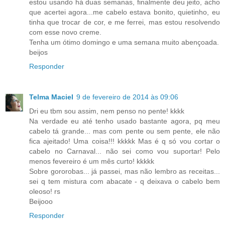
estou usando há duas semanas, finalmente deu jeito, acho
que acertei agora...me cabelo estava bonito, quietinho, eu
tinha que trocar de cor, e me ferrei, mas estou resolvendo
com esse novo creme.
Tenha um ótimo domingo e uma semana muito abençoada.
beijos
Responder
Telma Maciel
9 de fevereiro de 2014 às 09:06
Dri eu tbm sou assim, nem penso no pente! kkkk
Na verdade eu até tenho usado bastante agora, pq meu
cabelo tá grande... mas com pente ou sem pente, ele não
fica ajeitado! Uma coisa!!! kkkkk Mas é q só vou cortar o
cabelo no Carnaval... não sei como vou suportar! Pelo
menos fevereiro é um mês curto! kkkkk
Sobre gororobas... já passei, mas não lembro as receitas...
sei q tem mistura com abacate - q deixava o cabelo bem
oleoso! rs
Beijooo
Responder