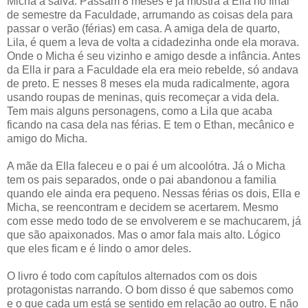
Micha a salva. Passam 8 meses e já mostra a Ella no final
de semestre da Faculdade, arrumando as coisas dela para
passar o verão (férias) em casa. A amiga dela de quarto,
Lila, é quem a leva de volta a cidadezinha onde ela morava.
Onde o Micha é seu vizinho e amigo desde a infância. Antes
da Ella ir para a Faculdade ela era meio rebelde, só andava
de preto. E nesses 8 meses ela muda radicalmente, agora
usando roupas de meninas, quis recomeçar a vida dela.
Tem mais alguns personagens, como a Lila que acaba
ficando na casa dela nas férias. E tem o Ethan, mecânico e
amigo do Micha.
A mãe da Ella faleceu e o pai é um alcoolótra. Já o Micha
tem os pais separados, onde o pai abandonou a familia
quando ele ainda era pequeno. Nessas férias os dois, Ella e
Micha, se reencontram e decidem se acertarem. Mesmo
com esse medo todo de se envolverem e se machucarem, já
que são apaixonados. Mas o amor fala mais alto. Lógico
que eles ficam e é lindo o amor deles.
O livro é todo com capítulos alternados com os dois
protagonistas narrando. O bom disso é que sabemos como
e o que cada um está se sentido em relação ao outro. E não