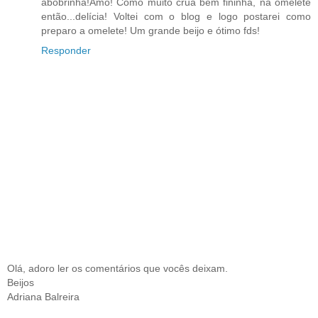
abobrinha!Amo! Como muito crua bem fininha, na omelete
então...delícia! Voltei com o blog e logo postarei como
preparo a omelete! Um grande beijo e ótimo fds!
Responder
Olá, adoro ler os comentários que vocês deixam.
Beijos
Adriana Balreira