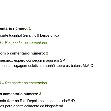
entário número:
1
curte tudinho! Será tridi!! beijos,chica
8
←
Responder ao comentário
com o comentário número:
2
 mesmo.. espero conseguir ir aqui em SP
da nossa blogagem coletiva amanhã sobre os batons M.A.C
4
←
Responder ao comentário
 o comentário número:
3
ndo tiver no Rio. Depois nos conte tudinho!! :D
s para o fortalecimento da blogosfera!