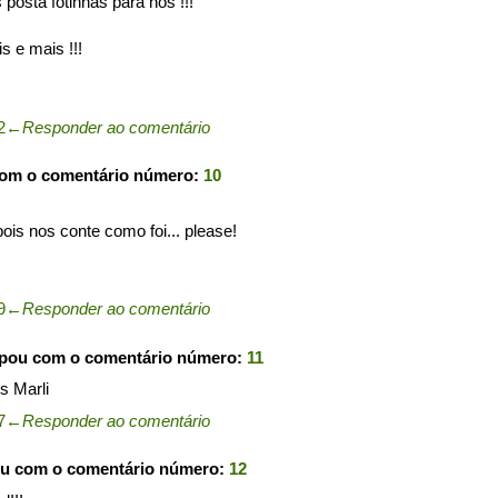
posta fotinhas para nós !!!
s e mais !!!
2
←
Responder ao comentário
com o comentário número:
10
is nos conte como foi... please!
9
←
Responder ao comentário
ipou com o comentário número:
11
s Marli
7
←
Responder ao comentário
ou com o comentário número:
12