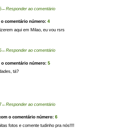
5
←
Responder ao comentário
 o comentário número:
4
izerem aqui em Milao, eu vou rsrs
5
←
Responder ao comentário
 o comentário número:
5
dades, tá?
7
←
Responder ao comentário
 com o comentário número:
6
itas fotos e comente tudinho pra nós!!!!