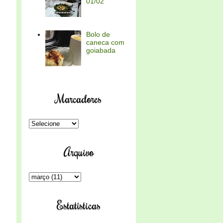
01/02
Bolo de
caneca com
goiabada
Marcadores
Arquivo
Estatísticas