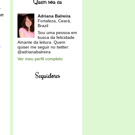
Quem sou eu
–
ue
Adriana Balreira
Fortaleza, Ceará,
Brazil
Sou uma pessoa em
busca da felicidade.
Amante da leitura. Quem
g
quiser me seguir no twitter:
@adrianabalreira
Ver meu perfil completo
Seguidores