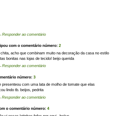
←
Responder ao comentário
cipou com o comentário número:
2
mo chita, acho que combinam muito na decoração da casa no estilo
as bonitas nas lojas de tecido! beijo querida
←
Responder ao comentário
omentário número:
3
e presenteou com uma lata de molho de tomate que elas
u lindo tb. beijos, pedrita
←
Responder ao comentário
com o comentário número:
4
ão vi essas latinhas fofas por aqui...beijus