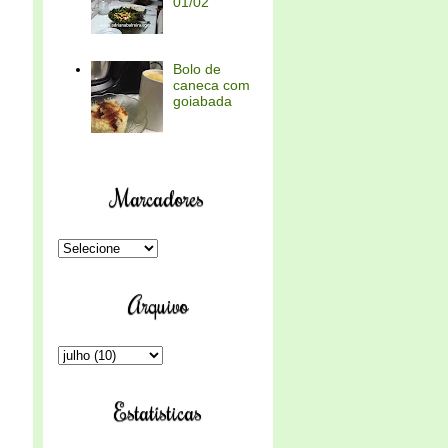
01/02
Bolo de
caneca com
goiabada
Marcadores
Arquivo
Estatísticas