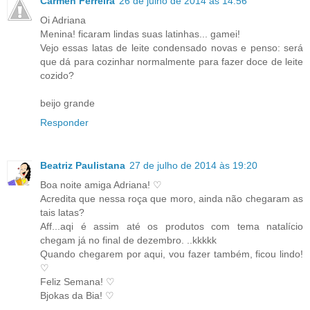
Carmen Ferreira
26 de julho de 2014 às 14:56
Oi Adriana
Menina! ficaram lindas suas latinhas... gamei!
Vejo essas latas de leite condensado novas e penso: será
que dá para cozinhar normalmente para fazer doce de leite
cozido?
beijo grande
Responder
Beatriz Paulistana
27 de julho de 2014 às 19:20
Boa noite amiga Adriana! ♡
Acredita que nessa roça que moro, ainda não chegaram as
tais latas?
Aff...aqi é assim até os produtos com tema natalício
chegam já no final de dezembro. ..kkkkk
Quando chegarem por aqui, vou fazer também, ficou lindo!
♡
Feliz Semana! ♡
Bjokas da Bia! ♡