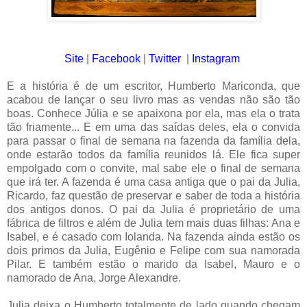
Site
|
Facebook
|
Twitter
|
Instagram
E a história é de um escritor, Humberto Mariconda, que
acabou de lançar o seu livro mas as vendas não são tão
boas. Conhece Júlia e se apaixona por ela, mas ela o trata
tão friamente... E em uma das saídas deles, ela o convida
para passar o final de semana na fazenda da família dela,
onde estarão todos da família reunidos lá. Ele fica super
empolgado com o convite, mal sabe ele o final de semana
que irá ter. A fazenda é uma casa antiga que o pai da Julia,
Ricardo, faz questão de preservar e saber de toda a história
dos antigos donos. O pai da Julia é proprietário de uma
fábrica de filtros e além de Julia tem mais duas filhas: Ana e
Isabel, e é casado com Iolanda. Na fazenda ainda estão os
dois primos da Julia, Eugênio e Felipe com sua namorada
Pilar. E também estão o marido da Isabel, Mauro e o
namorado de Ana, Jorge Alexandre.
Julia deixa o Humberto totalmente de lado quando chegam