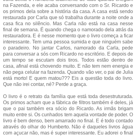
na Fazenda, e ele acaba conversando com o Sr. Ricardo e
os primos dela sobre a história da casa. A casa está sendo
restaurada por Carla que só trabalha durante a noite onde a
casa fica no silêncio. Mas Carla não está na casa nesse
final de semana. É quando chega o namorado dela atrás da
restauradora. E é nesse momento que o livro começa a ficar
interessante. Tem uma pessoa sumida e que ninguém sabe
o paradeiro. No jantar Carlos, namorado da Carla, pede
para conversar a sós com Ricardo no escritório. E depois de
um tempo se escutam dois tiros. Todos estão dentro de
casa, afinal está chovendo muito. E não tem nem energia e
não pega celular na fazenda. Quando vão ver, o pai de Julia
está morto! E quem matou??? Eis a questão toda do livro.
Que não irei contar, né? Perde a graça.
O livro é o retrato da família que está toda desestruturada.
Os primos acham que a fábrica de filtros também é deles, já
que o pai também era sócio do Ricardo. As irmãs brigam
muito entre si. Os cunhados tem aquela vontade de poder. O
livro é bem denso, bem amarrado no final. E é todo contado
através do olhar do Humberto. Não é daqueles livros água
com açucar não, mas é super interessante. Eu adorei o final