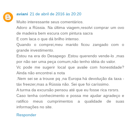
aviani
21 de abril de 2016 às 20:20
Muito interessante seus comentários.
Adoro a Rússia. Na última viagem,resolvi comprar um ovo
de madeira bem escura com pintura sacra
E com laca o que dá brilho intenso.
Quando o comprei,meu marido ficou zangado com o
grande investimento.
Estou na era do Desapego .Estou querendo vende-lo ,mas
por não ser uma peça comum,não tenho idéia do valor.
Vc pode me sugerir local que avalie com honestidade?
Ainda não encontrei a nota
.Nem sei se a trouxe pq ,na Europa há devolução da taxa -
táx freezer,mas a Rússia não. Sei que foi caríssimo.
A turma da excursão pensou até que eu fosse rica rsrsrs.
Caso tenha conhecimento e possa me ajudar agradeço e
ratifico meus cumprimentos a qualidade de suas
informações no site.
Responder