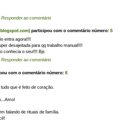
←
Responder ao comentário
.blogspot.com)
participou com o comentário número:
5
 entra agora!!!!
r desajeitada para qq trabalho manual!!!!
ão conhecia o seu!!!! Bjs
←
Responder ao comentário
ipou com o comentário número:
6
tudo que é feito de coração.
s...Amo!
 falando de rituais de família.
cê!