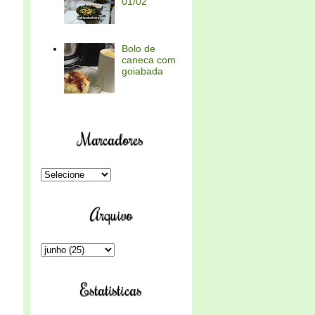
01/02
Bolo de
caneca com
goiabada
Marcadores
Arquivo
Estatísticas