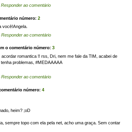
←
Responder ao comentário
omentário número:
2
a você!Angela.
←
Responder ao comentário
om o comentário número:
3
acordar romantica !! rss, Dri, nem me fale da TIM, acabei de
nao tenha problemas, #MEDAAAAA
←
Responder ao comentário
 comentário número:
4
nado, heim? ;oD
anda, sempre topo com ela pela net, acho uma graça. Sem contar