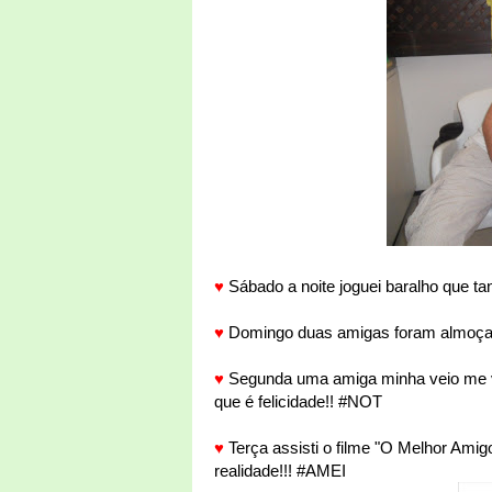
♥
Sábado a noite joguei baralho que tan
♥
Domingo duas amigas foram almoçar 
♥
Segunda uma amiga minha veio me vi
que é felicidade!! #NOT
♥
Terça assisti o filme "O Melhor Ami
realidade!!! #AMEI