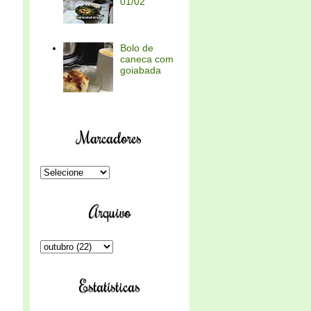
01/02
Bolo de
caneca com
goiabada
Marcadores
Arquivo
Estatísticas