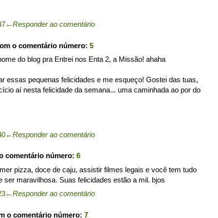
37
←
Responder ao comentário
com o comentário número:
5
nome do blog pra Entrei nos Enta 2, a Missão! ahaha
ar essas pequenas felicidades e me esqueço! Gostei das tuas,
ício aí nesta felicidade da semana... uma caminhada ao por do
40
←
Responder ao comentário
 o comentário número:
6
r pizza, doce de caju, assistir filmes legais e você tem tudo
e ser maravilhosa. Suas felicidades estão a mil. bjos
23
←
Responder ao comentário
om o comentário número:
7