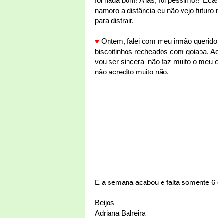
foi nada bom! Aliás, foi péssimo!!! Ec
namoro a distância eu não vejo futuro
para distrair.
♥
Ontem, falei com meu irmão querido
biscoitinhos recheados com goiaba. Ac
vou ser sincera, não faz muito o meu e
não acredito muito não.
E a semana acabou e falta somente 6 d
Beijos
Adriana Balreira