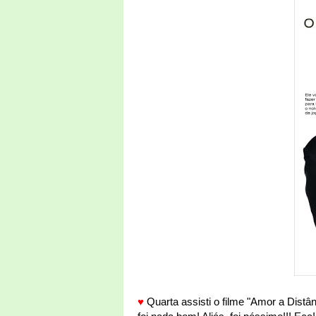
♥
Quarta assisti o filme "Amor a Distân