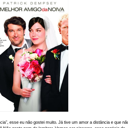
cia", esse eu não gostei muito. Já tive um amor a distância e que nã