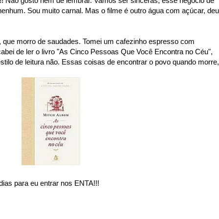
a!!! Não gosto nem de lembrar. Vamos ser sinceras, esse negócio de
 nenhum. Sou muito carnal. Mas o filme é outro água com açúcar, deu
, que morro de saudades. Tomei um cafezinho espresso com
abei de ler o livro "As Cinco Pessoas Que Você Encontra no Céu",
stilo de leitura não. Essas coisas de encontrar o povo quando morre,
ias para eu entrar nos ENTA!!!