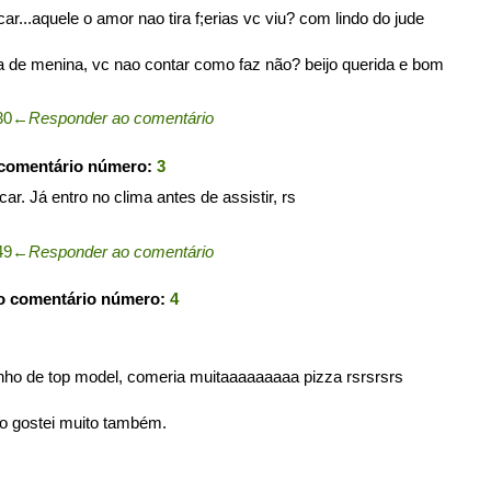
r...aquele o amor nao tira f;erias vc viu? com lindo do jude
ha de menina, vc nao contar como faz não? beijo querida e bom
30
←
Responder ao comentário
 comentário número:
3
r. Já entro no clima antes de assistir, rs
49
←
Responder ao comentário
o comentário número:
4
nho de top model, comeria muitaaaaaaaaa pizza rsrsrsrs
não gostei muito também.