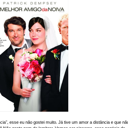
cia", esse eu não gostei muito. Já tive um amor a distância e que nã