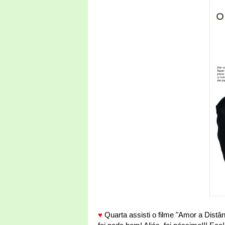
♥
Quarta assisti o filme "Amor a Distân