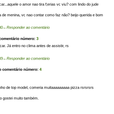
r...aquele o amor nao tira f;erias vc viu? com lindo do jude
ha de menina, vc nao contar como faz não? beijo querida e bom
30
←
Responder ao comentário
 comentário número:
3
r. Já entro no clima antes de assistir, rs
49
←
Responder ao comentário
o comentário número:
4
nho de top model, comeria muitaaaaaaaaa pizza rsrsrsrs
não gostei muito também.