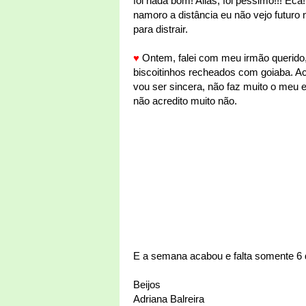
foi nada bom! Aliás, foi péssimo!!! Ec
namoro a distância eu não vejo futuro
para distrair.
♥
Ontem, falei com meu irmão querido
biscoitinhos recheados com goiaba. Ac
vou ser sincera, não faz muito o meu e
não acredito muito não.
E a semana acabou e falta somente 6 d
Beijos
Adriana Balreira