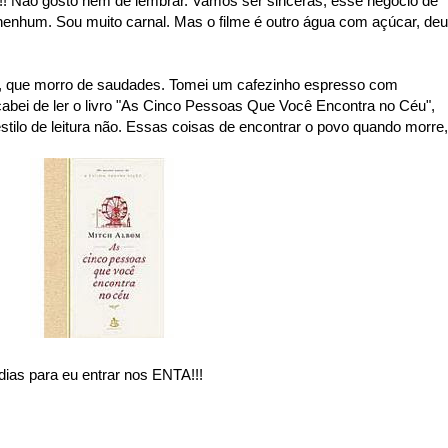
a!!! Não gosto nem de lembrar. Vamos ser sinceras, esse negócio de
 nenhum. Sou muito carnal. Mas o filme é outro água com açúcar, deu
, que morro de saudades. Tomei um cafezinho espresso com
abei de ler o livro "As Cinco Pessoas Que Você Encontra no Céu",
stilo de leitura não. Essas coisas de encontrar o povo quando morre,
ias para eu entrar nos ENTA!!!