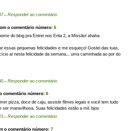
37
←
Responder ao comentário
com o comentário número:
5
nome do blog pra Entrei nos Enta 2, a Missão! ahaha
ar essas pequenas felicidades e me esqueço! Gostei das tuas,
ício aí nesta felicidade da semana... uma caminhada ao por do
40
←
Responder ao comentário
 o comentário número:
6
r pizza, doce de caju, assistir filmes legais e você tem tudo
e ser maravilhosa. Suas felicidades estão a mil. bjos
23
←
Responder ao comentário
om o comentário número:
7