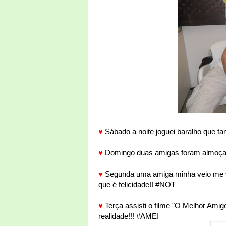
♥
Sábado a noite joguei baralho que tan
♥
Domingo duas amigas foram almoçar 
♥
Segunda uma amiga minha veio me vi
que é felicidade!! #NOT
♥
Terça assisti o filme "O Melhor Ami
realidade!!! #AMEI