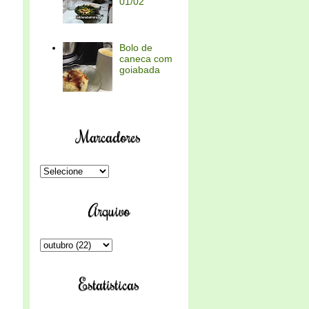
01/02
Bolo de
caneca com
goiabada
Marcadores
Arquivo
Estatísticas