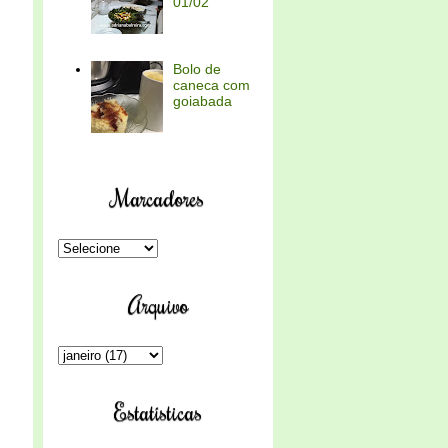
01/02
Bolo de
caneca com
goiabada
Marcadores
Arquivo
Estatísticas