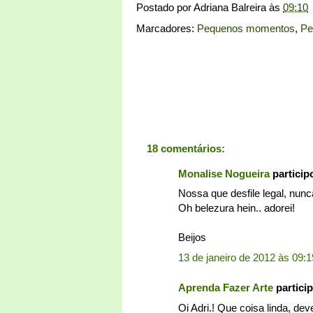
Postado por
Adriana Balreira
às
09:10
Marcadores:
Pequenos momentos
,
Pe
18 comentários:
Monalise Nogueira
partici
Nossa que desfile legal, nunca
Oh belezura hein.. adorei!
Beijos
13 de janeiro de 2012 às 09:1
Aprenda Fazer Arte
partici
Oi Adri.! Que coisa linda, d