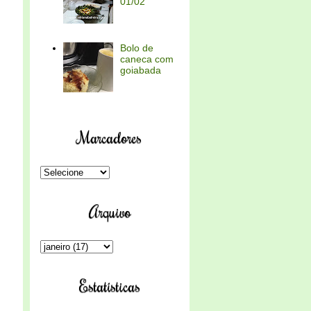
01/02
Bolo de
caneca com
goiabada
Marcadores
Arquivo
Estatísticas