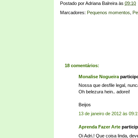
Postado por
Adriana Balreira
às
09:10
Marcadores:
Pequenos momentos
,
Pe
18 comentários:
Monalise Nogueira
partici
Nossa que desfile legal, nunca
Oh belezura hein.. adorei!
Beijos
13 de janeiro de 2012 às 09:1
Aprenda Fazer Arte
partici
Oi Adri.! Que coisa linda, d