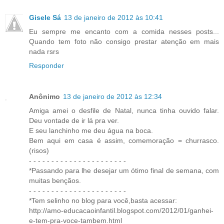
Gisele Sá
13 de janeiro de 2012 às 10:41
Eu sempre me encanto com a comida nesses posts...
Quando tem foto não consigo prestar atenção em mais
nada rsrs
Responder
Anônimo
13 de janeiro de 2012 às 12:34
Amiga amei o desfile de Natal, nunca tinha ouvido falar.
Deu vontade de ir lá pra ver.
E seu lanchinho me deu água na boca.
Bem aqui em casa é assim, comemoração = churrasco.
(risos)
- - - - - - - - - - - - - - - - - - - - - -
*Passando para lhe desejar um ótimo final de semana, com
muitas bençãos.
- - - - - - - - - - - - - - - - - - - - - -
*Tem selinho no blog para você,basta acessar:
http://amo-educacaoinfantil.blogspot.com/2012/01/ganhei-
e-tem-pra-voce-tambem.html