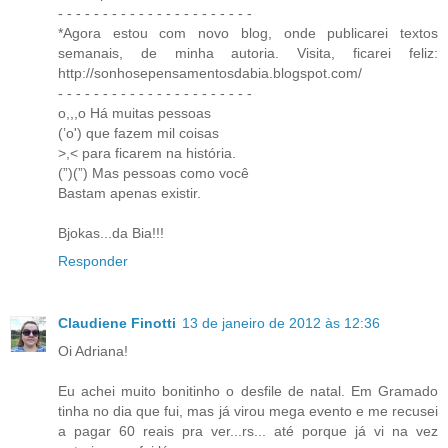
- - - - - - - - - - - - - - - - - - - - - -
*Agora estou com novo blog, onde publicarei textos
semanais, de minha autoria. Visita, ficarei feliz:
http://sonhosepensamentosdabia.blogspot.com/
- - - - - - - - - - - - - - - - - - - - - -
o,,,o Há muitas pessoas
(’o') que fazem mil coisas
>,< para ficarem na história.
(”)(”) Mas pessoas como você
Bastam apenas existir.
Bjokas...da Bia!!!
Responder
Claudiene Finotti
13 de janeiro de 2012 às 12:36
Oi Adriana!
Eu achei muito bonitinho o desfile de natal. Em Gramado
tinha no dia que fui, mas já virou mega evento e me recusei
a pagar 60 reais pra ver...rs... até porque já vi na vez