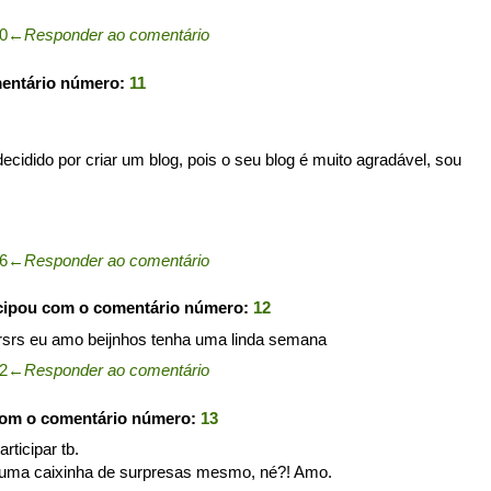
40
←
Responder ao comentário
mentário número:
11
ecidido por criar um blog, pois o seu blog é muito agradável, sou
46
←
Responder ao comentário
cipou com o comentário número:
12
rsrs eu amo beijnhos tenha uma linda semana
12
←
Responder ao comentário
com o comentário número:
13
ticipar tb.
 uma caixinha de surpresas mesmo, né?! Amo.