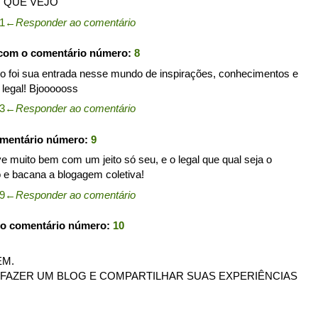
 QUE VEJO
21
←
Responder ao comentário
 com o comentário número:
8
o foi sua entrada nesse mundo de inspirações, conhecimentos e
 legal! Bjoooooss
33
←
Responder ao comentário
omentário número:
9
muito bem com um jeito só seu, e o legal que qual seja o
o e bacana a blogagem coletiva!
39
←
Responder ao comentário
 o comentário número:
10
EM.
 FAZER UM BLOG E COMPARTILHAR SUAS EXPERIÊNCIAS