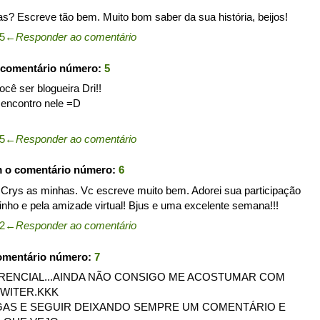
s? Escreve tão bem. Muito bom saber da sua história, beijos!
15
←
Responder ao comentário
 comentário número:
5
cê ser blogueira Dri!!
 encontro nele =D
25
←
Responder ao comentário
m o comentário número:
6
 Crys as minhas. Vc escreve muito bem. Adorei sua participação
inho e pela amizade virtual! Bjus e uma excelente semana!!!
02
←
Responder ao comentário
omentário número:
7
ERENCIAL...AINDA NÃO CONSIGO ME ACOSTUMAR COM
TWITER.KKK
IGAS E SEGUIR DEIXANDO SEMPRE UM COMENTÁRIO E