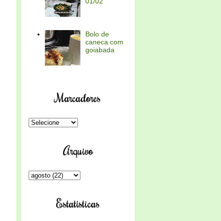
01/02
Bolo de
caneca com
goiabada
Marcadores
Arquivo
Estatísticas