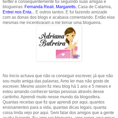
twitter e consequentemente fui seguindo suas amigas e
blogueiras:
Fernanda Reali
,
Margaretts
, Casa de Catarina,
Entrei nos Enta
... E outros tantos. E fui fazendo amizade
com as donas dos blogs e acabava comentando. Então elas
mesmas me incentivaram a me tornar uma blogueira.
No ínicio achava que não ia conseguir escrever, já que não
sou muito amiga das palavras. Amo ler mas não gosto de
escrever. Mesmo assim fiz meu blog há 1 ano e 5 meses e
estou amando conhecer tantas pessoas através desse
cantinho. Aprendi muito nesse mundo da blogosfera.
Quantas receitas que fiz que aprendi por aqui, quantos
ensinamentos para a vida, quantas dicas legais, quanta
coisa linda vejo por aqui. Sem falar dos amigos que a gente
acaba fazendo. Eu amo ser blogueira, amo expor aqui meus