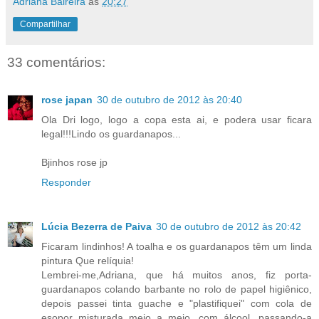
Adriana Balreira
às
20:27
Compartilhar
33 comentários:
rose japan
30 de outubro de 2012 às 20:40
Ola Dri logo, logo a copa esta ai, e podera usar ficara
legal!!!Lindo os guardanapos...
Bjinhos rose jp
Responder
Lúcia Bezerra de Paiva
30 de outubro de 2012 às 20:42
Ficaram lindinhos! A toalha e os guardanapos têm um linda
pintura Que relíquia!
Lembrei-me,Adriana, que há muitos anos, fiz porta-
guardanapos colando barbante no rolo de papel higiênico,
depois passei tinta guache e "plastifiquei" com cola de
esopor misturada meio a meio, com álcool, passando-a