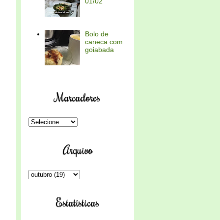
01/02
Bolo de
caneca com
goiabada
Marcadores
Arquivo
Estatísticas