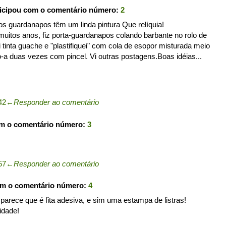
icipou com o comentário número:
2
 os guardanapos têm um linda pintura Que relíquia!
uitos anos, fiz porta-guardanapos colando barbante no rolo de
i tinta guache e "plastifiquei" com cola de esopor misturada meio
-a duas vezes com pincel. Vi outras postagens.Boas idéias...
42
←
Responder ao comentário
om o comentário número:
3
57
←
Responder ao comentário
om o comentário número:
4
parece que é fita adesiva, e sim uma estampa de listras!
idade!