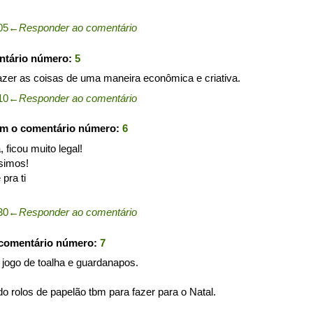
05
←
Responder ao comentário
ntário número:
5
zer as coisas de uma maneira econômica e criativa.
10
←
Responder ao comentário
om o comentário número:
6
a, ficou muito legal!
simos!
pra ti
30
←
Responder ao comentário
 comentário número:
7
 jogo de toalha e guardanapos.
o rolos de papelão tbm para fazer para o Natal.