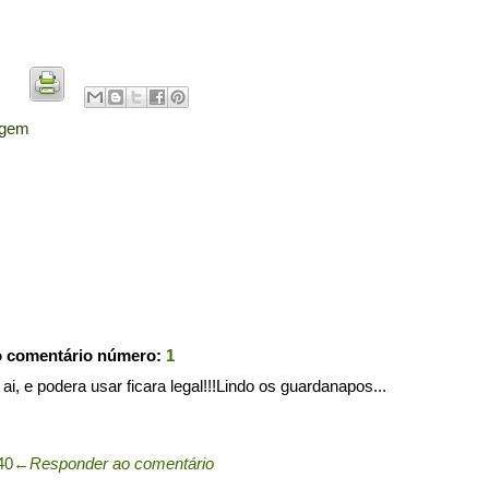
agem
o comentário número:
1
 ai, e podera usar ficara legal!!!Lindo os guardanapos...
40
←
Responder ao comentário