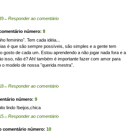
39
←
Responder ao comentário
 comentário número:
8
ho feminino". Tem cada idéia...
éias é que são sempre possíveis, são simples e a gente tem
 o gosto de cada um. Estou aprendendo a não jogar nada fora e a
ção isso, não é? Ah! também é importante fazer com amor para
 o modelo de nossa "querida mestra".
18
←
Responder ao comentário
entário número:
9
to lindo !beijos,chica
15
←
Responder ao comentário
o comentário número:
10