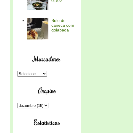
01/02
Bolo de
caneca com
goiabada
Marcadores
Arquivo
Estatísticas