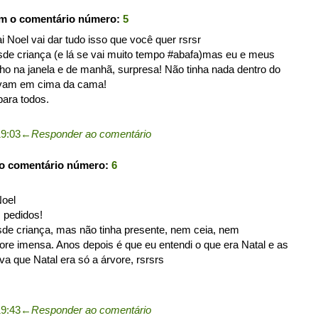
om o comentário número:
5
 Noel vai dar tudo isso que você quer rsrsr
de criança (e lá se vai muito tempo #abafa)mas eu e meus
o na janela e de manhã, surpresa! Não tinha nada dentro do
avam em cima da cama!
para todos.
19:03
←
Responder ao comentário
 o comentário número:
6
Noel
s pedidos!
de criança, mas não tinha presente, nem ceia, nem
e imensa. Anos depois é que eu entendi o que era Natal e as
a que Natal era só a árvore, rsrsrs
19:43
←
Responder ao comentário