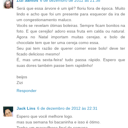
Zizi Santos
6 de dezembro de 2012 às 21:38
Será que essa árvore é um ipê? floriu fora de época. Muito
lindo e acho que foi um presente para esquecer da ira de
um congestionamento maluco.
Vocês se revelam ótimas boleiras. Sempre ficam bonitos na
foto. E que cerejão! adoro essa fruta em calda ou natural.
Agora no Natal importam muitas cerejas. e bolo de
chocolate tem que ter uma cereja como essa.
Seu pai tem razão de querer comer esse bolo! deve ter
ficado delicioso mesmo!
É, mas uma sexta-feira! tudo passa rápido. Espero que
suas dores também passe bem rapidinho!
beijos
Zizi
Responder
Jack Lins
6 de dezembro de 2012 às 22:31
Espero que você melhore logo.
mas sua semana foi bacaninha e isso é ótimo.
Tenha um maravilhoso final de semana.