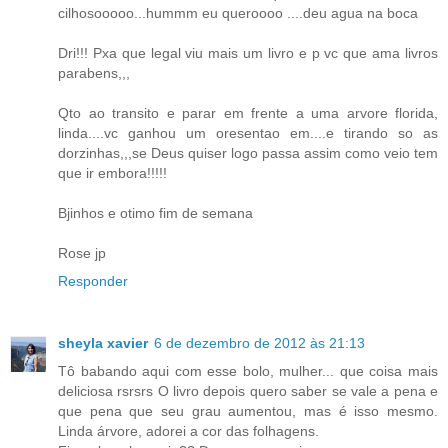
cilhosooooo...hummm eu queroooo ....deu agua na boca
Dri!!! Pxa que legal viu mais um livro e p vc que ama livros
parabens,,,
Qto ao transito e parar em frente a uma arvore florida,
linda....vc ganhou um oresentao em....e tirando so as
dorzinhas,,,se Deus quiser logo passa assim como veio tem
que ir embora!!!!!
Bjinhos e otimo fim de semana
Rose jp
Responder
sheyla xavier
6 de dezembro de 2012 às 21:13
Tô babando aqui com esse bolo, mulher... que coisa mais
deliciosa rsrsrs O livro depois quero saber se vale a pena e
que pena que seu grau aumentou, mas é isso mesmo.
Linda árvore, adorei a cor das folhagens.