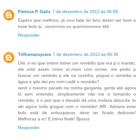
Patricia P. Galis
7 de dezembro de 2012 às 06:09
Espero que melhore, já ouvi falar do livro dizem ser bom e
esse bolo ai...socorrooo eu queroooooooo kkk
Responder
Trilhamarupiara
7 de dezembro de 2012 às 06:38
Oiiii, e eu que ontem tomei um remédio que era p o marido,
ele está assim como vc,meio com virose, me pediu p
buscar um remédio p ele na cozinha, peguei o remédio a
água e qdo dei por mim cadê o remédio?
senti o mesmo parado na minha garganta, gente até agora
tô sem entender, simplesmente não me vi tomando o
remédio, e o pior que o danado dá uma moleza absurda, to
aki agora toda grogue com o remédio! Afff...Adriana esse
bolo está de enlouquecer, deve ter ficado delicioso!
Melhoras a vc! E ótimo finde! Bjooos
Responder