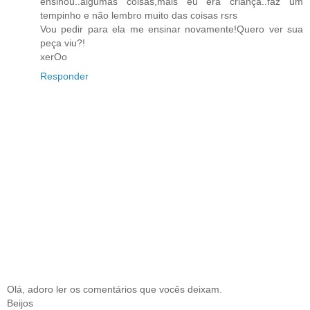
ensinou..algumas coisas,mais eu era criança..faz um
tempinho e não lembro muito das coisas rsrs
Vou pedir para ela me ensinar novamente!Quero ver sua
peça viu?!
xerOo
Responder
Olá, adoro ler os comentários que vocês deixam.
Beijos