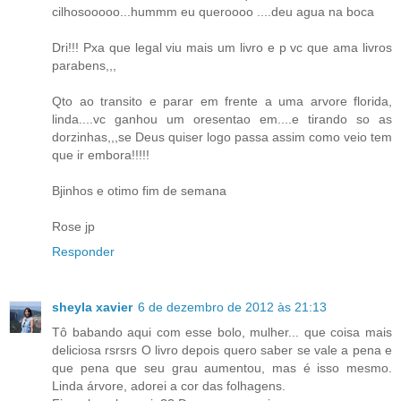
cilhosooooo...hummm eu queroooo ....deu agua na boca
Dri!!! Pxa que legal viu mais um livro e p vc que ama livros
parabens,,,
Qto ao transito e parar em frente a uma arvore florida,
linda....vc ganhou um oresentao em....e tirando so as
dorzinhas,,,se Deus quiser logo passa assim como veio tem
que ir embora!!!!!
Bjinhos e otimo fim de semana
Rose jp
Responder
sheyla xavier
6 de dezembro de 2012 às 21:13
Tô babando aqui com esse bolo, mulher... que coisa mais
deliciosa rsrsrs O livro depois quero saber se vale a pena e
que pena que seu grau aumentou, mas é isso mesmo.
Linda árvore, adorei a cor das folhagens.