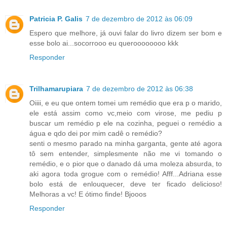
Patricia P. Galis
7 de dezembro de 2012 às 06:09
Espero que melhore, já ouvi falar do livro dizem ser bom e
esse bolo ai...socorrooo eu queroooooooo kkk
Responder
Trilhamarupiara
7 de dezembro de 2012 às 06:38
Oiiii, e eu que ontem tomei um remédio que era p o marido,
ele está assim como vc,meio com virose, me pediu p
buscar um remédio p ele na cozinha, peguei o remédio a
água e qdo dei por mim cadê o remédio?
senti o mesmo parado na minha garganta, gente até agora
tô sem entender, simplesmente não me vi tomando o
remédio, e o pior que o danado dá uma moleza absurda, to
aki agora toda grogue com o remédio! Afff...Adriana esse
bolo está de enlouquecer, deve ter ficado delicioso!
Melhoras a vc! E ótimo finde! Bjooos
Responder