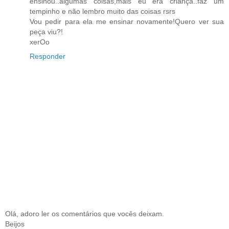
ensinou..algumas coisas,mais eu era criança..faz um
tempinho e não lembro muito das coisas rsrs
Vou pedir para ela me ensinar novamente!Quero ver sua
peça viu?!
xerOo
Responder
Olá, adoro ler os comentários que vocês deixam.
Beijos