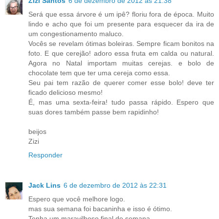
Zizi Santos
6 de dezembro de 2012 às 21:38
Será que essa árvore é um ipê? floriu fora de época. Muito
lindo e acho que foi um presente para esquecer da ira de
um congestionamento maluco.
Vocês se revelam ótimas boleiras. Sempre ficam bonitos na
foto. E que cerejão! adoro essa fruta em calda ou natural.
Agora no Natal importam muitas cerejas. e bolo de
chocolate tem que ter uma cereja como essa.
Seu pai tem razão de querer comer esse bolo! deve ter
ficado delicioso mesmo!
É, mas uma sexta-feira! tudo passa rápido. Espero que
suas dores também passe bem rapidinho!
beijos
Zizi
Responder
Jack Lins
6 de dezembro de 2012 às 22:31
Espero que você melhore logo.
mas sua semana foi bacaninha e isso é ótimo.
Tenha um maravilhoso final de semana.