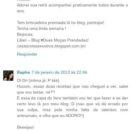
Adorei sua retrô acompanhei praticamente todos durante o
ano.
Tem brincadeira premiada lá no blog, participa!
Tenha uma linda semana !
Beijocas.
Lilian – Blog:♥Duas Moças Prendadas!
casascoisaseoutros.blogspot.com.br/
Responder
Rapha
7 de janeiro de 2013 às 22:46
Oi Dri (intima já :P kkk)
Huuum, essas duas receitas que nao cheguei a ver, sabe
que vou testar, né??
E essa da capa do livro também vou ter que fazer e se der
certo levo lá pro meu blog :D (nao que vá dá errado por
sua culpa, mas pela minha falta de talentos com
artesanato, e olha que eu ADORO!!)
Beeeijao!