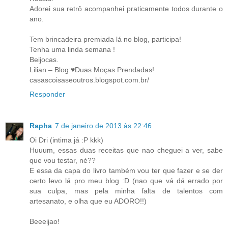
Adorei sua retrô acompanhei praticamente todos durante o
ano.
Tem brincadeira premiada lá no blog, participa!
Tenha uma linda semana !
Beijocas.
Lilian – Blog:♥Duas Moças Prendadas!
casascoisaseoutros.blogspot.com.br/
Responder
Rapha
7 de janeiro de 2013 às 22:46
Oi Dri (intima já :P kkk)
Huuum, essas duas receitas que nao cheguei a ver, sabe
que vou testar, né??
E essa da capa do livro também vou ter que fazer e se der
certo levo lá pro meu blog :D (nao que vá dá errado por
sua culpa, mas pela minha falta de talentos com
artesanato, e olha que eu ADORO!!)
Beeeijao!