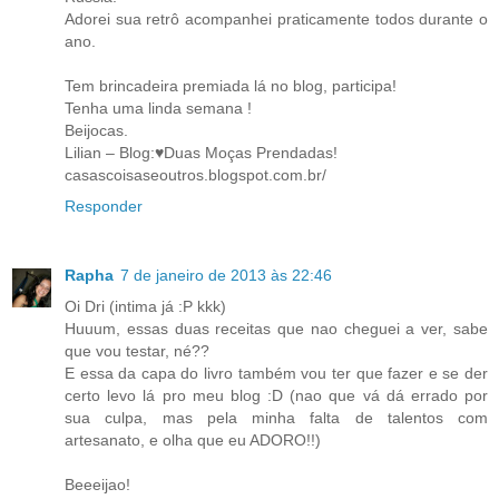
Adorei sua retrô acompanhei praticamente todos durante o
ano.
Tem brincadeira premiada lá no blog, participa!
Tenha uma linda semana !
Beijocas.
Lilian – Blog:♥Duas Moças Prendadas!
casascoisaseoutros.blogspot.com.br/
Responder
Rapha
7 de janeiro de 2013 às 22:46
Oi Dri (intima já :P kkk)
Huuum, essas duas receitas que nao cheguei a ver, sabe
que vou testar, né??
E essa da capa do livro também vou ter que fazer e se der
certo levo lá pro meu blog :D (nao que vá dá errado por
sua culpa, mas pela minha falta de talentos com
artesanato, e olha que eu ADORO!!)
Beeeijao!