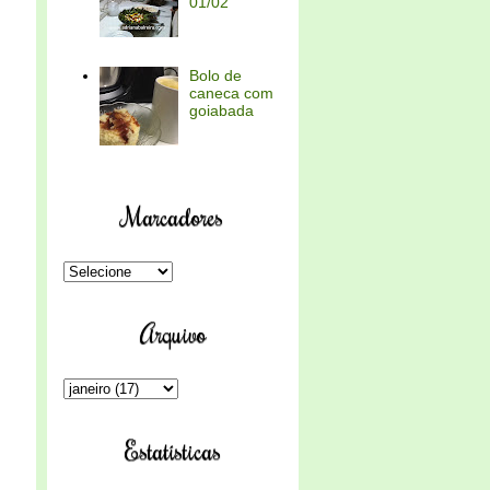
01/02
Bolo de
caneca com
goiabada
Marcadores
Arquivo
Estatísticas