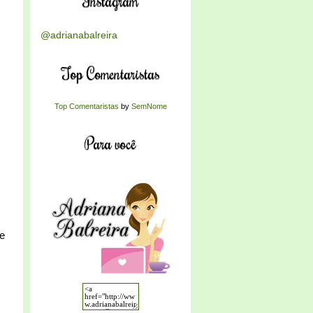
Instagram
@adrianabalreira
Top Comentaristas
Top Comentaristas
by
SemNome
Para você
e