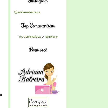
Instagram
@adrianabalreira
Top Comentaristas
Top Comentaristas
by
SemNome
Para você
to