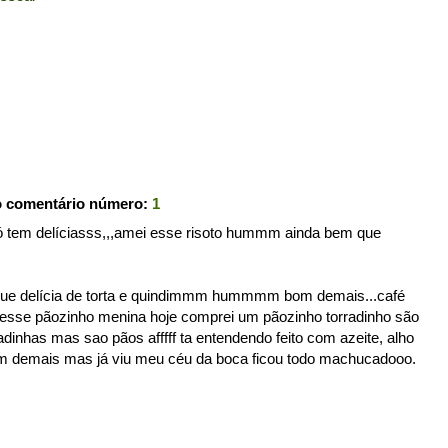
o comentário número:
1
 tem delíciasss,,,amei esse risoto hummm ainda bem que
e que delícia de torta e quindimmm hummmm bom demais...café
e esse pãozinho menina hoje comprei um pãozinho torradinho são
dinhas mas sao pãos afffff ta entendendo feito com azeite, alho
demais mas já viu meu céu da boca ficou todo machucadooo.