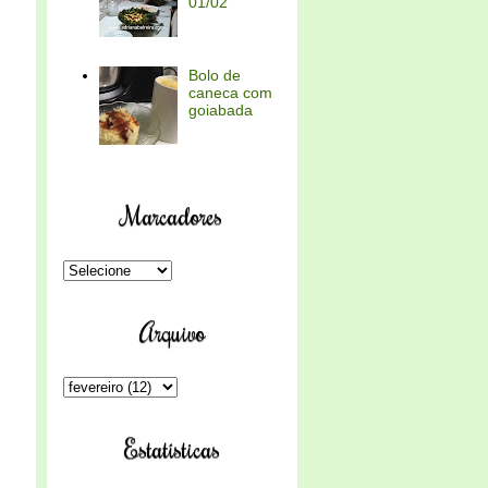
01/02
Bolo de
caneca com
goiabada
Marcadores
Arquivo
Estatísticas