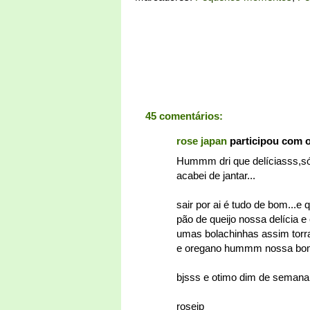
45 comentários:
rose japan
participou com 
Hummm dri que delíciasss,só
acabei de jantar...
sair por ai é tudo de bom...
pão de queijo nossa delícia 
umas bolachinhas assim torra
e oregano hummm nossa bom 
bjsss e otimo dim de semana
rosejp