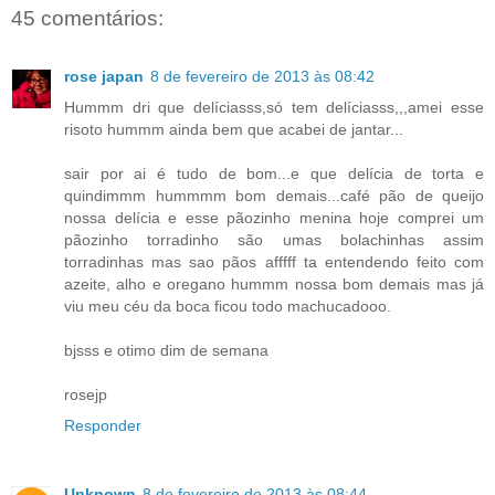
45 comentários:
rose japan
8 de fevereiro de 2013 às 08:42
Hummm dri que delíciasss,só tem delíciasss,,,amei esse
risoto hummm ainda bem que acabei de jantar...
sair por ai é tudo de bom...e que delícia de torta e
quindimmm hummmm bom demais...café pão de queijo
nossa delícia e esse pãozinho menina hoje comprei um
pãozinho torradinho são umas bolachinhas assim
torradinhas mas sao pãos afffff ta entendendo feito com
azeite, alho e oregano hummm nossa bom demais mas já
viu meu céu da boca ficou todo machucadooo.
bjsss e otimo dim de semana
rosejp
Responder
Unknown
8 de fevereiro de 2013 às 08:44