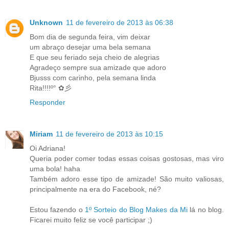
Unknown
11 de fevereiro de 2013 às 06:38
Bom dia de segunda feira, vim deixar
um abraço desejar uma bela semana
E que seu feriado seja cheio de alegrias
Agradeço sempre sua amizade que adoro
Bjusss com carinho, pela semana linda
Rita!!!!º° ✿彡
Responder
Miriam
11 de fevereiro de 2013 às 10:15
Oi Adriana!
Queria poder comer todas essas coisas gostosas, mas viro
uma bola! haha
Também adoro esse tipo de amizade! São muito valiosas,
principalmente na era do Facebook, né?
Estou fazendo o
1º Sorteio do Blog Makes da Mi
lá no blog.
Ficarei muito feliz se você participar ;)