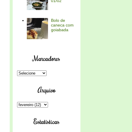
01/02
Bolo de
caneca com
goiabada
Marcadores
Arquivo
Estatísticas