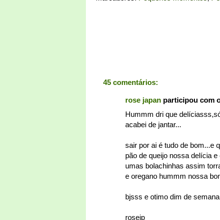
45 comentários:
rose japan
participou com 
Hummm dri que delíciasss,só
acabei de jantar...
sair por ai é tudo de bom...
pão de queijo nossa delícia 
umas bolachinhas assim torra
e oregano hummm nossa bom 
bjsss e otimo dim de semana
rosejp