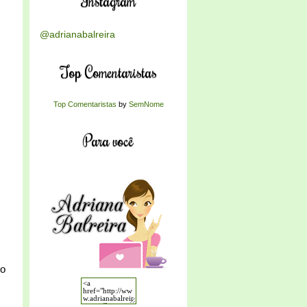
Instagram
@adrianabalreira
Top Comentaristas
Top Comentaristas
by
SemNome
Para você
to