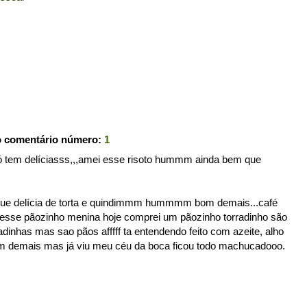
o comentário número:
1
 tem delíciasss,,,amei esse risoto hummm ainda bem que
e que delícia de torta e quindimmm hummmm bom demais...café
e esse pãozinho menina hoje comprei um pãozinho torradinho são
dinhas mas sao pãos afffff ta entendendo feito com azeite, alho
demais mas já viu meu céu da boca ficou todo machucadooo.