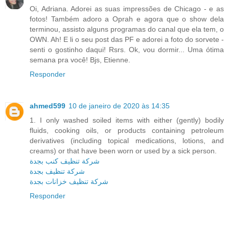
Oi, Adriana. Adorei as suas impressões de Chicago - e as
fotos! Também adoro a Oprah e agora que o show dela
terminou, assisto alguns programas do canal que ela tem, o
OWN. Ah! E li o seu post das PF e adorei a foto do sorvete -
senti o gostinho daqui! Rsrs. Ok, vou dormir... Uma ótima
semana pra você! Bjs, Etienne.
Responder
ahmed599
10 de janeiro de 2020 às 14:35
1. I only washed soiled items with either (gently) bodily
fluids, cooking oils, or products containing petroleum
derivatives (including topical medications, lotions, and
creams) or that have been worn or used by a sick person.
شركة تنظيف كنب بجدة
شركة تنظيف بجدة
شركة تنظيف خزانات بجدة
Responder