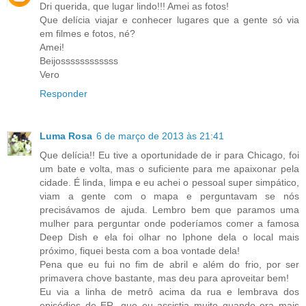
Dri querida, que lugar lindo!!! Amei as fotos!
Que delícia viajar e conhecer lugares que a gente só via
em filmes e fotos, né?
Amei!
Beijossssssssssss
Vero
Responder
Luma Rosa
6 de março de 2013 às 21:41
Que delícia!! Eu tive a oportunidade de ir para Chicago, foi
um bate e volta, mas o suficiente para me apaixonar pela
cidade. É linda, limpa e eu achei o pessoal super simpático,
viam a gente com o mapa e perguntavam se nós
precisávamos de ajuda. Lembro bem que paramos uma
mulher para perguntar onde poderíamos comer a famosa
Deep Dish e ela foi olhar no Iphone dela o local mais
próximo, fiquei besta com a boa vontade dela!
Pena que eu fui no fim de abril e além do frio, por ser
primavera chove bastante, mas deu para aproveitar bem!
Eu via a linha de metrô acima da rua e lembrava dos
episódios de ER, que eu assistia muito quando era mais