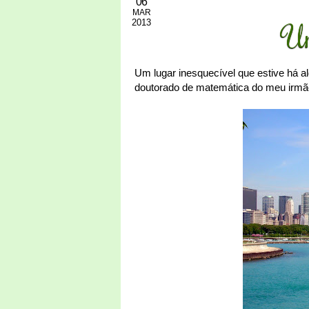
06
MAR
2013
Um
Um lugar inesquecível que estive há al
doutorado de matemática do meu irm