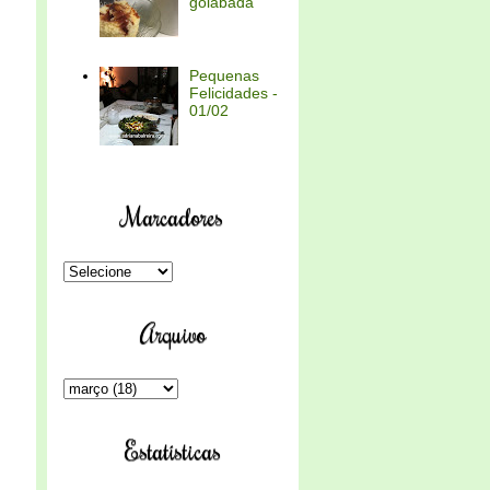
goiabada
Pequenas
Felicidades -
01/02
Marcadores
Arquivo
Estatísticas