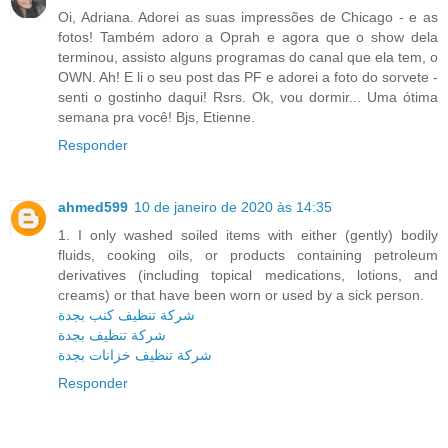
Oi, Adriana. Adorei as suas impressões de Chicago - e as
fotos! Também adoro a Oprah e agora que o show dela
terminou, assisto alguns programas do canal que ela tem, o
OWN. Ah! E li o seu post das PF e adorei a foto do sorvete -
senti o gostinho daqui! Rsrs. Ok, vou dormir... Uma ótima
semana pra você! Bjs, Etienne.
Responder
ahmed599
10 de janeiro de 2020 às 14:35
1. I only washed soiled items with either (gently) bodily
fluids, cooking oils, or products containing petroleum
derivatives (including topical medications, lotions, and
creams) or that have been worn or used by a sick person.
شركة تنظيف كنب بجدة
شركة تنظيف بجدة
شركة تنظيف خزانات بجدة
Responder