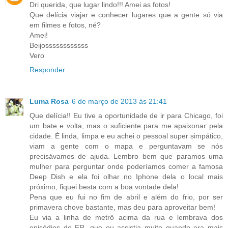
Dri querida, que lugar lindo!!! Amei as fotos!
Que delícia viajar e conhecer lugares que a gente só via
em filmes e fotos, né?
Amei!
Beijossssssssssss
Vero
Responder
Luma Rosa
6 de março de 2013 às 21:41
Que delícia!! Eu tive a oportunidade de ir para Chicago, foi
um bate e volta, mas o suficiente para me apaixonar pela
cidade. É linda, limpa e eu achei o pessoal super simpático,
viam a gente com o mapa e perguntavam se nós
precisávamos de ajuda. Lembro bem que paramos uma
mulher para perguntar onde poderíamos comer a famosa
Deep Dish e ela foi olhar no Iphone dela o local mais
próximo, fiquei besta com a boa vontade dela!
Pena que eu fui no fim de abril e além do frio, por ser
primavera chove bastante, mas deu para aproveitar bem!
Eu via a linha de metrô acima da rua e lembrava dos
episódios de ER, que eu assistia muito quando era mais