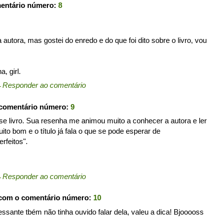
mentário número:
8
tora, mas gostei do enredo e do que foi dito sobre o livro, vou
, girl.
←
Responder ao comentário
 comentário número:
9
sse livro. Sua resenha me animou muito a conhecer a autora e ler
uito bom e o título já fala o que se pode esperar de
rfeitos".
←
Responder ao comentário
 com o comentário número:
10
essante tbém não tinha ouvido falar dela, valeu a dica! Bjooooss