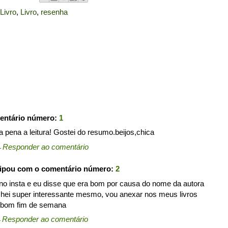
Livro
,
Livro
,
resenha
entário número:
1
 pena a leitura! Gostei do resumo.beijos,chica
←
Responder ao comentário
cipou com o comentário número:
2
no insta e eu disse que era bom por causa do nome da autora
chei super interessante mesmo, vou anexar nos meus livros
 e bom fim de semana
←
Responder ao comentário