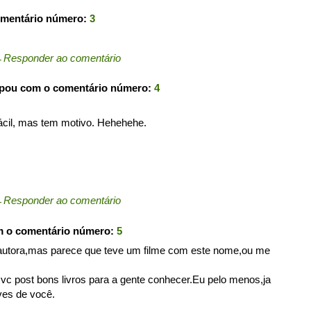
omentário número:
3
←
Responder ao comentário
ipou com o comentário número:
4
ácil, mas tem motivo. Hehehehe.
←
Responder ao comentário
m o comentário número:
5
autora,mas parece que teve um filme com este nome,ou me
c post bons livros para a gente conhecer.Eu pelo menos,ja
ves de você.