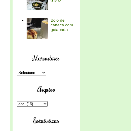
01/02
Bolo de
caneca com
goiabada
Marcadores
Arquivo
Estatísticas