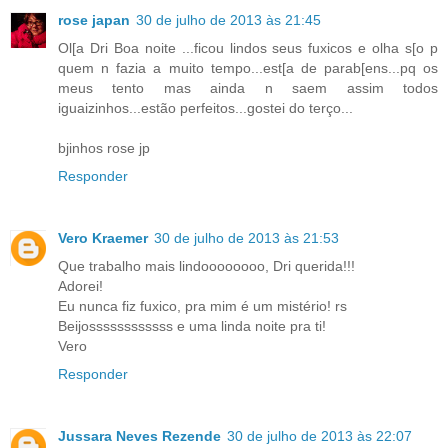
rose japan
30 de julho de 2013 às 21:45
Ol[a Dri Boa noite ...ficou lindos seus fuxicos e olha s[o p
quem n fazia a muito tempo...est[a de parab[ens...pq os
meus tento mas ainda n saem assim todos
iguaizinhos...estão perfeitos...gostei do terço...
bjinhos rose jp
Responder
Vero Kraemer
30 de julho de 2013 às 21:53
Que trabalho mais lindoooooooo, Dri querida!!!
Adorei!
Eu nunca fiz fuxico, pra mim é um mistério! rs
Beijossssssssssss e uma linda noite pra ti!
Vero
Responder
Jussara Neves Rezende
30 de julho de 2013 às 22:07