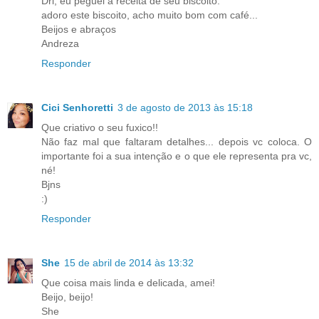
Dri, eu peguei a receita de seu biscoito.
adoro este biscoito, acho muito bom com café...
Beijos e abraços
Andreza
Responder
Cici Senhoretti
3 de agosto de 2013 às 15:18
Que criativo o seu fuxico!!
Não faz mal que faltaram detalhes... depois vc coloca. O
importante foi a sua intenção e o que ele representa pra vc,
né!
Bjns
:)
Responder
She
15 de abril de 2014 às 13:32
Que coisa mais linda e delicada, amei!
Beijo, beijo!
She