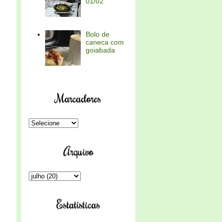
01/02
Bolo de
caneca com
goiabada
Marcadores
Arquivo
Estatísticas