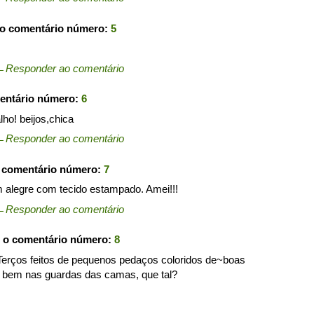
 o comentário número:
5
←
Responder ao comentário
entário número:
6
lho! beijos,chica
←
Responder ao comentário
o comentário número:
7
m alegre com tecido estampado. Amei!!!
←
Responder ao comentário
 o comentário número:
8
Terços feitos de pequenos pedaços coloridos de~boas
o bem nas guardas das camas, que tal?