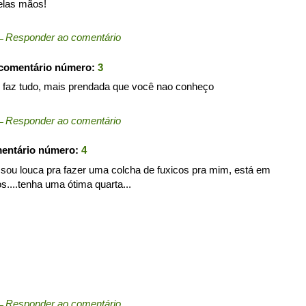
elas mãos!
←
Responder ao comentário
 comentário número:
3
 faz tudo, mais prendada que você nao conheço
←
Responder ao comentário
mentário número:
4
...sou louca pra fazer uma colcha de fuxicos pra mim, está em
os....tenha uma ótima quarta...
←
Responder ao comentário