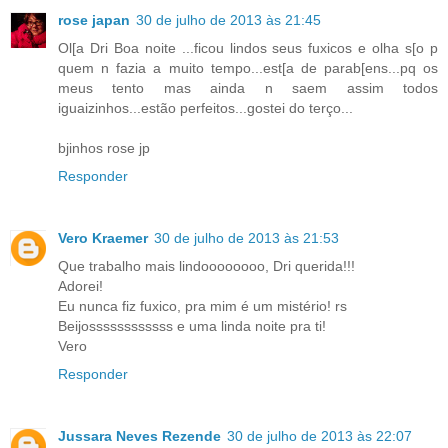
rose japan
30 de julho de 2013 às 21:45
Ol[a Dri Boa noite ...ficou lindos seus fuxicos e olha s[o p
quem n fazia a muito tempo...est[a de parab[ens...pq os
meus tento mas ainda n saem assim todos
iguaizinhos...estão perfeitos...gostei do terço...
bjinhos rose jp
Responder
Vero Kraemer
30 de julho de 2013 às 21:53
Que trabalho mais lindoooooooo, Dri querida!!!
Adorei!
Eu nunca fiz fuxico, pra mim é um mistério! rs
Beijossssssssssss e uma linda noite pra ti!
Vero
Responder
Jussara Neves Rezende
30 de julho de 2013 às 22:07