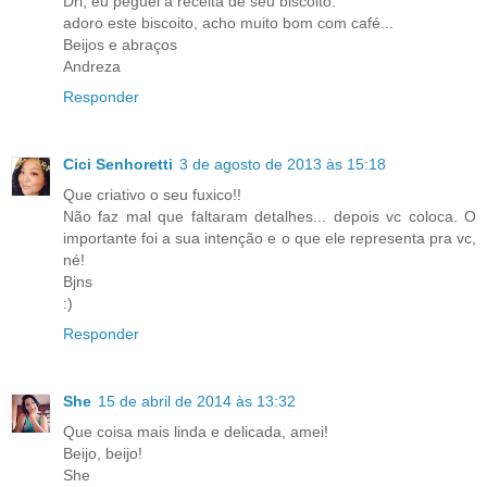
Dri, eu peguei a receita de seu biscoito.
adoro este biscoito, acho muito bom com café...
Beijos e abraços
Andreza
Responder
Cici Senhoretti
3 de agosto de 2013 às 15:18
Que criativo o seu fuxico!!
Não faz mal que faltaram detalhes... depois vc coloca. O
importante foi a sua intenção e o que ele representa pra vc,
né!
Bjns
:)
Responder
She
15 de abril de 2014 às 13:32
Que coisa mais linda e delicada, amei!
Beijo, beijo!
She