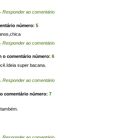
←
Responder ao comentário
entário número:
5
ianos,chica
←
Responder ao comentário
m o comentário número:
6
você.Ideia super bacana.
←
Responder ao comentário
 o comentário número:
7
m também.
←
Responder ao comentário