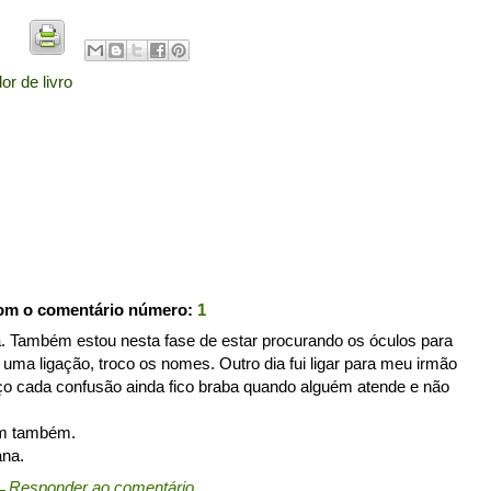
r de livro
com o comentário número:
1
. Também estou nesta fase de estar procurando os óculos para
r uma ligação, troco os nomes. Outro dia fui ligar para meu irmão
faço cada confusão ainda fico braba quando alguém atende e não
im também.
ana.
←
Responder ao comentário