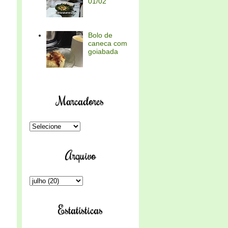
01/02
Bolo de
caneca com
goiabada
Marcadores
Arquivo
Estatísticas