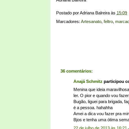
Postado por
Adriana Balreira
às
15:09
Marcadores:
Artesanato
,
feltro
,
marcado
36 comentários:
Anajá Schmitz
participou 
Menina que ideia maravilhosa
ler. O pior e quando vou faze
Bugão, liguei para brigada, 
é a pessoa. hahahha
Amei a dica vou fazer pra m
Bjos e tenha uma ótima sem
22 de julho de 2013 às 16:21