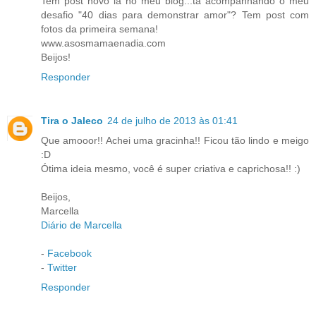
Tem post novo lá no meu blog...tá acompanhando o meu
desafio "40 dias para demonstrar amor"? Tem post com
fotos da primeira semana!
www.asosmamaenadia.com
Beijos!
Responder
Tira o Jaleco
24 de julho de 2013 às 01:41
Que amooor!! Achei uma gracinha!! Ficou tão lindo e meigo
:D
Ótima ideia mesmo, você é super criativa e caprichosa!! :)
Beijos,
Marcella
Diário de Marcella
-
Facebook
-
Twitter
Responder