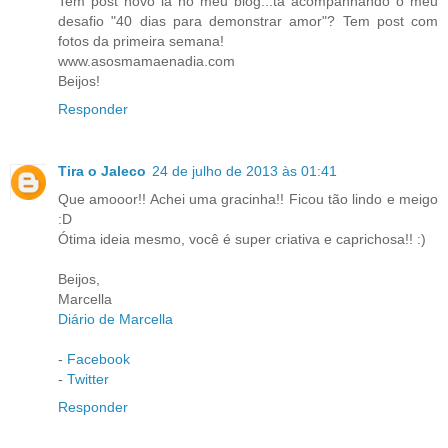
Tem post novo lá no meu blog...tá acompanhando o meu
desafio "40 dias para demonstrar amor"? Tem post com
fotos da primeira semana!
www.asosmamaenadia.com
Beijos!
Responder
Tira o Jaleco
24 de julho de 2013 às 01:41
Que amooor!! Achei uma gracinha!! Ficou tão lindo e meigo
:D
Ótima ideia mesmo, você é super criativa e caprichosa!! :)
Beijos,
Marcella
Diário de Marcella
-
Facebook
-
Twitter
Responder