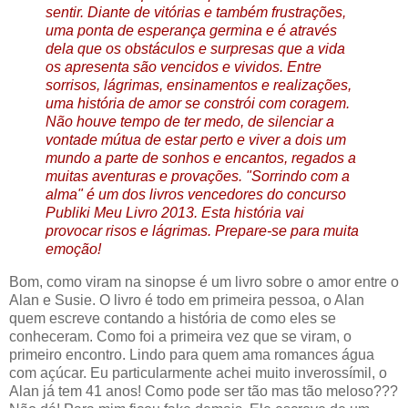
sentir. Diante de vitórias e também frustrações,
uma ponta de esperança germina e é através
dela que os obstáculos e surpresas que a vida
os apresenta são vencidos e vividos. Entre
sorrisos, lágrimas, ensinamentos e realizações,
uma história de amor se constrói com coragem.
Não houve tempo de ter medo, de silenciar a
vontade mútua de estar perto e viver a dois um
mundo a parte de sonhos e encantos, regados a
muitas aventuras e provações. "Sorrindo com a
alma" é um dos livros vencedores do concurso
Publiki Meu Livro 2013. Esta história vai
provocar risos e lágrimas. Prepare-se para muita
emoção!
Bom, como viram na sinopse é um livro sobre o amor entre o
Alan e Susie. O livro é todo em primeira pessoa, o Alan
quem escreve contando a história de como eles se
conheceram. Como foi a primeira vez que se viram, o
primeiro encontro. Lindo para quem ama romances água
com açúcar. Eu particularmente achei muito inverossímil, o
Alan já tem 41 anos! Como pode ser tão mas tão meloso???