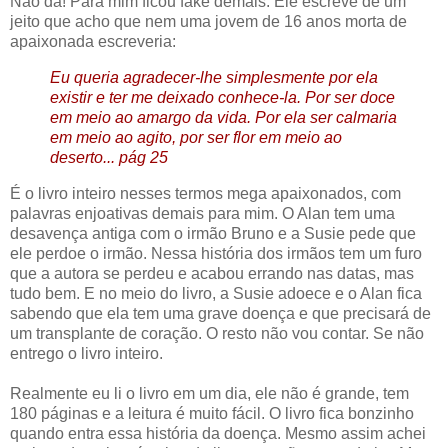
Não dá! Para mim ficou fake demais. Ele escreve de um
jeito que acho que nem uma jovem de 16 anos morta de
apaixonada escreveria:
Eu queria agradecer-lhe simplesmente por ela
existir e ter me deixado conhece-la. Por ser doce
em meio ao amargo da vida. Por ela ser calmaria
em meio ao agito, por ser flor em meio ao
deserto... pág 25
É o livro inteiro nesses termos mega apaixonados, com
palavras enjoativas demais para mim. O Alan tem uma
desavença antiga com o irmão Bruno e a Susie pede que
ele perdoe o irmão. Nessa história dos irmãos tem um furo
que a autora se perdeu e acabou errando nas datas, mas
tudo bem. E no meio do livro, a Susie adoece e o Alan fica
sabendo que ela tem uma grave doença e que precisará de
um transplante de coração. O resto não vou contar. Se não
entrego o livro inteiro.
Realmente eu li o livro em um dia, ele não é grande, tem
180 páginas e a leitura é muito fácil. O livro fica bonzinho
quando entra essa história da doença. Mesmo assim achei