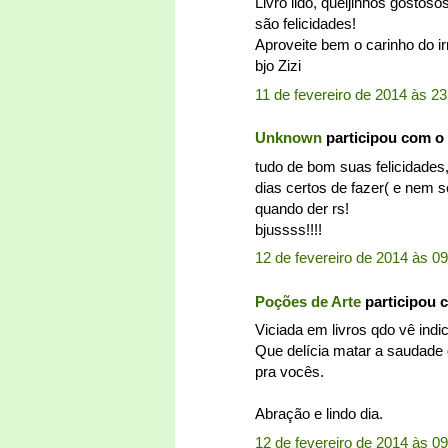
Livro lido, queijinhos gostos
são felicidades!
Aproveite bem o carinho do i
bjo Zizi
11 de fevereiro de 2014 às 23
Unknown
participou com o
tudo de bom suas felicidades
dias certos de fazer( e nem s
quando der rs!
bjussss!!!!
12 de fevereiro de 2014 às 0
Poções de Arte
participou 
Viciada em livros qdo vê indic
Que delícia matar a saudad
pra vocês.
Abração e lindo dia.
12 de fevereiro de 2014 às 0