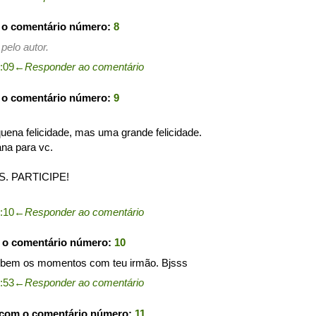
 o comentário número:
8
pelo autor.
0:09
←
Responder ao comentário
 o comentário número:
9
uena felicidade, mas uma grande felicidade.
na para vc.
. PARTICIPE!
0:10
←
Responder ao comentário
 o comentário número:
10
ta bem os momentos com teu irmão. Bjsss
0:53
←
Responder ao comentário
 com o comentário número:
11