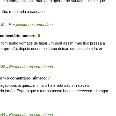
os, e a companhia do irmão para apertar de saudade, isso é que
rmão, mate toda a saudade!
:51
←
Responder ao comentário
 comentário número:
6
, tbm tenho vontade de fazer um post assim mas fico pressa a
empre dá), depois desse post vou deixar isso de lado e fazer
9:38
←
Responder ao comentário
com o comentário número:
7
ação boa, já quer... minha pilha e lista são infindáveis!
e do irmão! Espero que o tempo passe beeeeeeeeeeeem devagar
9:44
←
Responder ao comentário