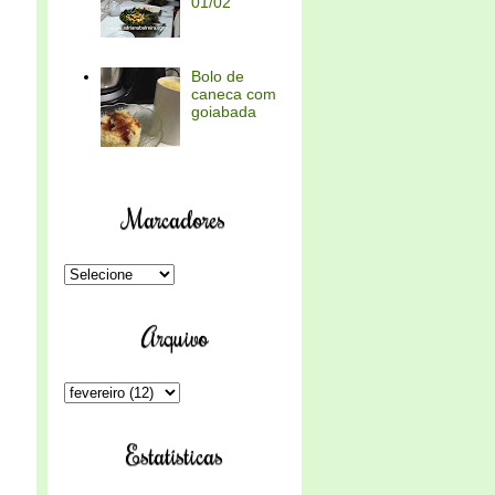
01/02
Bolo de
caneca com
goiabada
Marcadores
Arquivo
Estatísticas