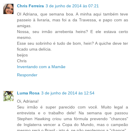
Chris Ferreira
3 de junho de 2014 às 07:21
OI Adriana, que semana boa. A minha aqui também teve
passeio à livraria, mas foi a da Travessa, e papo com as
amigas.
Nossa, seu irmão arrebenta heins? E ele estava certo
mesmo.
Esse seu sobrinho é tudo de bom, hein? A quiche deve ter
ficado uma delícia.
beijos
Chris
Inventando com a Mamãe
Responder
Luma Rosa
3 de junho de 2014 às 12:54
Oi, Adriana!
Seu irmão é super parecido com você. Muito legal a
entrevista e o trabalho dele! Na semana que passou
Stephen Hawking criou uma fórmula prevendo "chances"
de Inglaterra vencer a Copa do Mundo, mas o campeão
mesmo será o Brasil - isto é, se não perdermos a "chance".