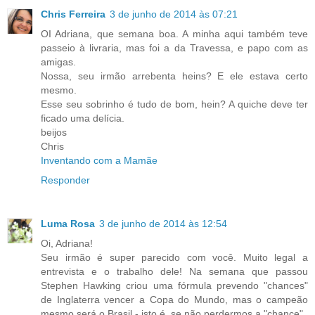
Chris Ferreira
3 de junho de 2014 às 07:21
OI Adriana, que semana boa. A minha aqui também teve
passeio à livraria, mas foi a da Travessa, e papo com as
amigas.
Nossa, seu irmão arrebenta heins? E ele estava certo
mesmo.
Esse seu sobrinho é tudo de bom, hein? A quiche deve ter
ficado uma delícia.
beijos
Chris
Inventando com a Mamãe
Responder
Luma Rosa
3 de junho de 2014 às 12:54
Oi, Adriana!
Seu irmão é super parecido com você. Muito legal a
entrevista e o trabalho dele! Na semana que passou
Stephen Hawking criou uma fórmula prevendo "chances"
de Inglaterra vencer a Copa do Mundo, mas o campeão
mesmo será o Brasil - isto é, se não perdermos a "chance".