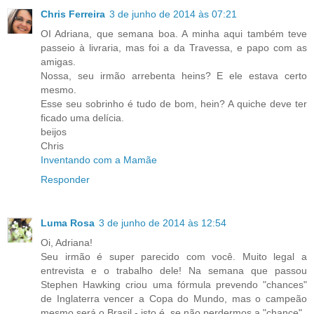
Chris Ferreira
3 de junho de 2014 às 07:21
OI Adriana, que semana boa. A minha aqui também teve
passeio à livraria, mas foi a da Travessa, e papo com as
amigas.
Nossa, seu irmão arrebenta heins? E ele estava certo
mesmo.
Esse seu sobrinho é tudo de bom, hein? A quiche deve ter
ficado uma delícia.
beijos
Chris
Inventando com a Mamãe
Responder
Luma Rosa
3 de junho de 2014 às 12:54
Oi, Adriana!
Seu irmão é super parecido com você. Muito legal a
entrevista e o trabalho dele! Na semana que passou
Stephen Hawking criou uma fórmula prevendo "chances"
de Inglaterra vencer a Copa do Mundo, mas o campeão
mesmo será o Brasil - isto é, se não perdermos a "chance".