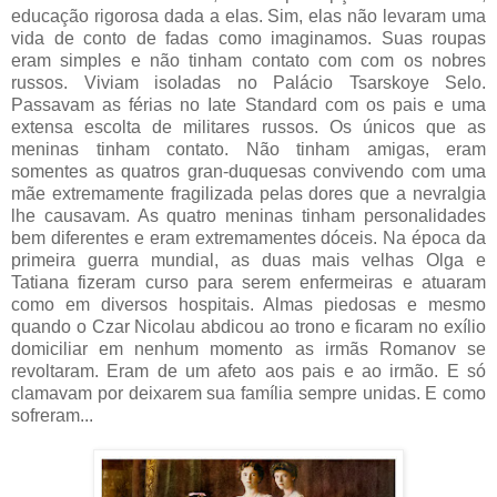
educação rigorosa dada a elas. Sim, elas não levaram uma
vida de conto de fadas como imaginamos. Suas roupas
eram simples e não tinham contato com com os nobres
russos. Viviam isoladas no Palácio Tsarskoye Selo.
Passavam as férias no Iate Standard com os pais e uma
extensa escolta de militares russos. Os únicos que as
meninas tinham contato. Não tinham amigas, eram
somentes as quatros gran-duquesas convivendo com uma
mãe extremamente fragilizada pelas dores que a nevralgia
lhe causavam. As quatro meninas tinham personalidades
bem diferentes e eram extremamentes dóceis. Na época da
primeira guerra mundial, as duas mais velhas Olga e
Tatiana fizeram curso para serem enfermeiras e atuaram
como em diversos hospitais. Almas piedosas e mesmo
quando o Czar Nicolau abdicou ao trono e ficaram no exílio
domiciliar em nenhum momento as irmãs Romanov se
revoltaram. Eram de um afeto aos pais e ao irmão. E só
clamavam por deixarem sua família sempre unidas. E como
sofreram...