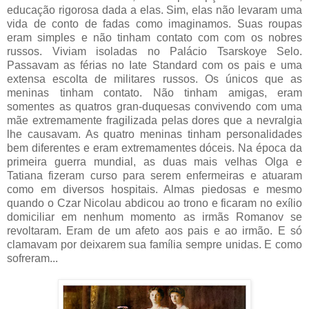
educação rigorosa dada a elas. Sim, elas não levaram uma
vida de conto de fadas como imaginamos. Suas roupas
eram simples e não tinham contato com com os nobres
russos. Viviam isoladas no Palácio Tsarskoye Selo.
Passavam as férias no Iate Standard com os pais e uma
extensa escolta de militares russos. Os únicos que as
meninas tinham contato. Não tinham amigas, eram
somentes as quatros gran-duquesas convivendo com uma
mãe extremamente fragilizada pelas dores que a nevralgia
lhe causavam. As quatro meninas tinham personalidades
bem diferentes e eram extremamentes dóceis. Na época da
primeira guerra mundial, as duas mais velhas Olga e
Tatiana fizeram curso para serem enfermeiras e atuaram
como em diversos hospitais. Almas piedosas e mesmo
quando o Czar Nicolau abdicou ao trono e ficaram no exílio
domiciliar em nenhum momento as irmãs Romanov se
revoltaram. Eram de um afeto aos pais e ao irmão. E só
clamavam por deixarem sua família sempre unidas. E como
sofreram...