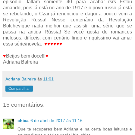
episódio, faltam somente 40 para acabar...rsrs...Estou
amando, pois já está no ano de 1917 e o povo russo já está
se rebelando, o Czar já renunciou e daqui a pouco vem a
Revolução Russa! Nesse centenário da Revolução
Bolchevique nada melhor que assistir uma série que se
passa na antiga Rússia! Se você gosta de romances
melosos, difíceis, com cenário lindo e riquíssimo vai amar
essa série/novela.
♥
♥
♥
♥
♥
♥
♥
Beijos bem doce!!!
♥
Adriana Balreira
Adriana Balreira
às
11:01
Compartilhar
15 comentários:
chica
6 de abril de 2017 às 11:16
Que te recuperes bem,Adriana e na certa boas leituras e
muitos filmes e séries verás! bjs, chica