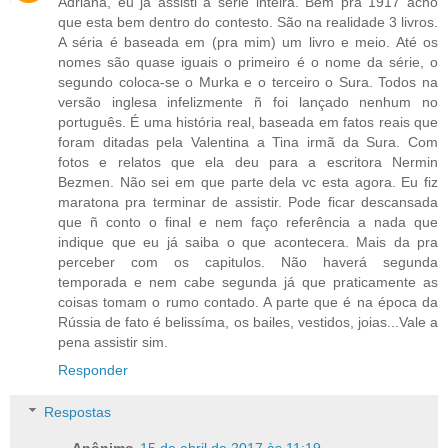
Adriana, eu já assisti a série inteira. Bem pra 1917 acho
que esta bem dentro do contesto. São na realidade 3 livros.
A séria é baseada em (pra mim) um livro e meio. Até os
nomes são quase iguais o primeiro é o nome da série, o
segundo coloca-se o Murka e o terceiro o Sura. Todos na
versão inglesa infelizmente ñ foi lançado nenhum no
português. É uma história real, baseada em fatos reais que
foram ditadas pela Valentina a Tina irmã da Sura. Com
fotos e relatos que ela deu para a escritora Nermin
Bezmen. Não sei em que parte dela vc esta agora. Eu fiz
maratona pra terminar de assistir. Pode ficar descansada
que ñ conto o final e nem faço referência a nada que
indique que eu já saiba o que acontecera. Mais da pra
perceber com os capitulos. Não haverá segunda
temporada e nem cabe segunda já que praticamente as
coisas tomam o rumo contado. A parte que é na época da
Rússia de fato é belissíma, os bailes, vestidos, joias...Vale a
pena assistir sim.
Responder
Respostas