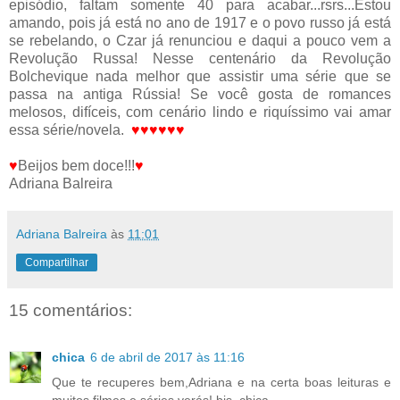
episódio, faltam somente 40 para acabar...rsrs...Estou
amando, pois já está no ano de 1917 e o povo russo já está
se rebelando, o Czar já renunciou e daqui a pouco vem a
Revolução Russa! Nesse centenário da Revolução
Bolchevique nada melhor que assistir uma série que se
passa na antiga Rússia! Se você gosta de romances
melosos, difíceis, com cenário lindo e riquíssimo vai amar
essa série/novela.
♥
♥
♥
♥
♥
♥
♥
Beijos bem doce!!!
♥
Adriana Balreira
Adriana Balreira
às
11:01
Compartilhar
15 comentários:
chica
6 de abril de 2017 às 11:16
Que te recuperes bem,Adriana e na certa boas leituras e
muitos filmes e séries verás! bjs, chica