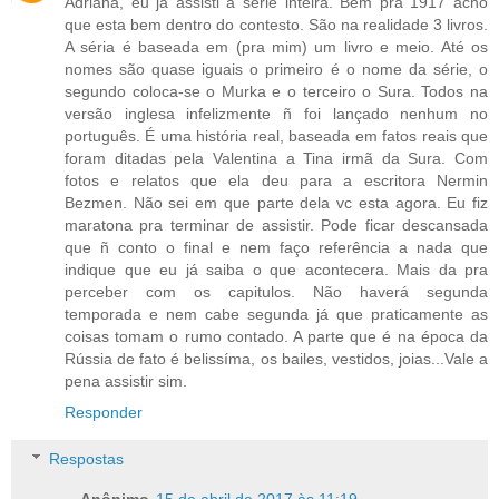
Adriana, eu já assisti a série inteira. Bem pra 1917 acho
que esta bem dentro do contesto. São na realidade 3 livros.
A séria é baseada em (pra mim) um livro e meio. Até os
nomes são quase iguais o primeiro é o nome da série, o
segundo coloca-se o Murka e o terceiro o Sura. Todos na
versão inglesa infelizmente ñ foi lançado nenhum no
português. É uma história real, baseada em fatos reais que
foram ditadas pela Valentina a Tina irmã da Sura. Com
fotos e relatos que ela deu para a escritora Nermin
Bezmen. Não sei em que parte dela vc esta agora. Eu fiz
maratona pra terminar de assistir. Pode ficar descansada
que ñ conto o final e nem faço referência a nada que
indique que eu já saiba o que acontecera. Mais da pra
perceber com os capitulos. Não haverá segunda
temporada e nem cabe segunda já que praticamente as
coisas tomam o rumo contado. A parte que é na época da
Rússia de fato é belissíma, os bailes, vestidos, joias...Vale a
pena assistir sim.
Responder
Respostas